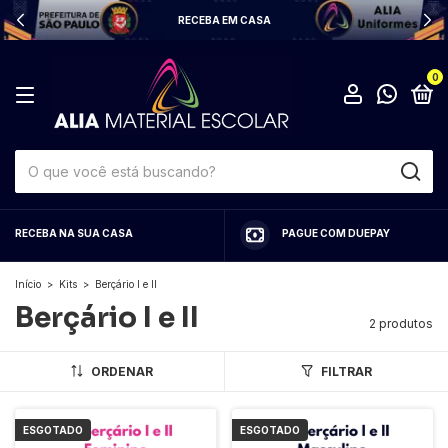
RECEBA EM CASA
0
RECEBA NA SUA CASA
PAGUE COM DUEPAY
Início
>
Kits
>
Berçário I e II
Berçário I e II
2 produtos
ORDENAR
FILTRAR
ESGOTADO
ESGOTADO