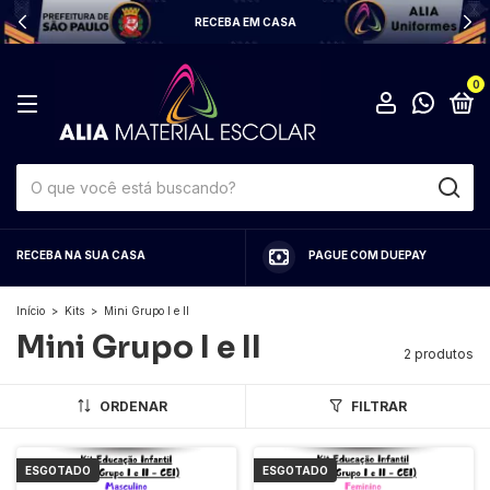
RECEBA EM CASA
0
RECEBA NA SUA CASA
PAGUE COM DUEPAY
Início
>
Kits
>
Mini Grupo I e II
Mini Grupo I e II
2 produtos
ORDENAR
FILTRAR
ESGOTADO
ESGOTADO