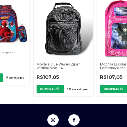
ar Infantil -
Mochila Blue Waves Ziper
Mochila Escolar
Vertical Mod - 4
Feminina/Wandi
R$107,05
R$107,05
5
em estoque
131
em estoque