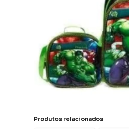
Produtos relacionados