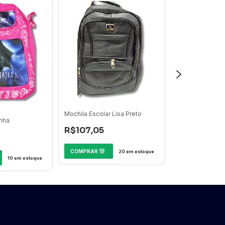
Mochila Escolar Lisa Preto
Mochila Escolar
nha
Branco
R$107,05
R$107,05
20
em estoque
10
em estoque