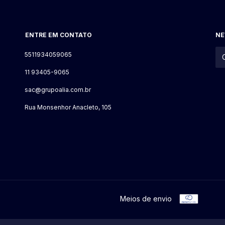
ENTRE EM CONTATO
NE
5511934059065
11 93405-9065
sac@grupoalia.com.br
Rua Monsenhor Anacleto, 105
Meios de envio