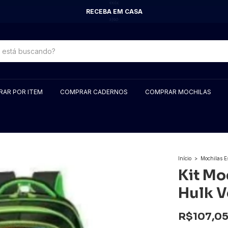
LOJA CREDENCIADA
AR POR ITEM
COMPRAR CADERNOS
COMPRAR MOCHILAS
Início
>
Mochilas E
Kit Moc
Hulk V
R$107,0