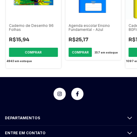
Caderno de Desenho 96
Agenda escolar Ensino
Cade
Folhas
Fundamental - Azul
80Fl
Fsc
R$15,94
R$25,17
R$
357
em estoque
4943
em estoque
1097
e
DEPARTAMENTOS
ENTRE EM CONTATO