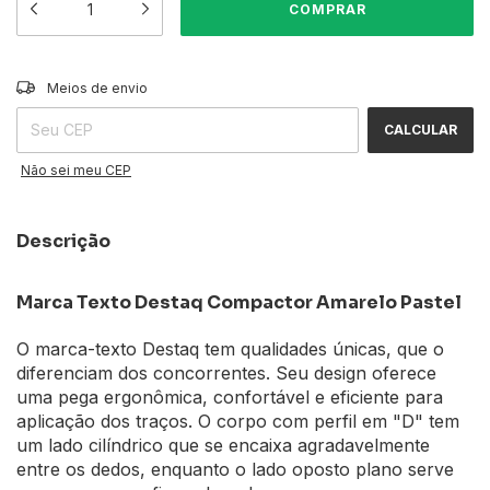
ALTERAR CEP
Entregas para o CEP:
Meios de envio
CALCULAR
Não sei meu CEP
Descrição
Marca Texto Destaq Compactor Amarelo Pastel
O marca-texto Destaq tem qualidades únicas, que o
diferenciam dos concorrentes. Seu design oferece
uma pega ergonômica, confortável e eficiente para
aplicação dos traços. O corpo com perfil em "D" tem
um lado cilíndrico que se encaixa agradavelmente
entre os dedos, enquanto o lado oposto plano serve