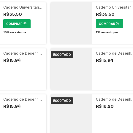
Caderno Universitário
Caderno Universitári
160 Folhas Espiral -
160 Folhas Espiral -
R$35,50
R$35,50
Stella Corações
Stella Colors
108
em estoque
132
em estoque
Caderno de Desenho
Caderno de Desenh
ESGOTADO
- Stone
- On Fleek Lua
R$15,94
R$15,94
Caderno de Desenho
Caderno de Desenh
ESGOTADO
- Nina Rosa
- Nina Azul
R$15,94
R$18,20