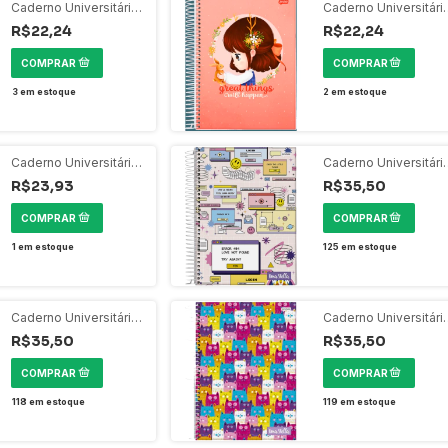
Caderno Universitário
Caderno Universitári
80 Folhas Espiral -
80 Folhas Espiral -
R$22,24
R$22,24
Nina Verde
Nina Rosa
3
em estoque
2
em estoque
Caderno Universitário
Caderno Universitári
80 Folhas Espiral -
160 Folhas Espiral -
R$23,93
R$35,50
Conto de Fadas Verde
Stella Rede Social
Agua
1
em estoque
125
em estoque
Caderno Universitário
Caderno Universitári
160 Folhas Espiral -
160 Folhas Espiral -
R$35,50
R$35,50
Stella Miçanga
Stella Gatinho
118
em estoque
119
em estoque