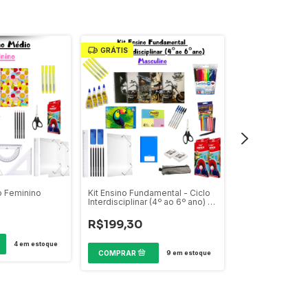
GRÁTIS
o Feminino
Kit Ensino Fundamental - Ciclo
Kit Ensino Funda
Interdisciplinar (4º ao 6º ano) -
Interdisciplinar 
Masculino
Feminino
R$199,30
R$323,92
4
em estoque
9
em estoque