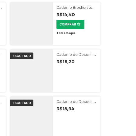
o
Caderno Brochurão
80 Folhas - Fast Race
R$14,40
Carros Sport
1
em estoque
o
Caderno de Desenho
ESGOTADO
- On Fleek Girl Power
R$18,20
o
Caderno de Desenho
ESGOTADO
- Fast Race Original
R$15,94