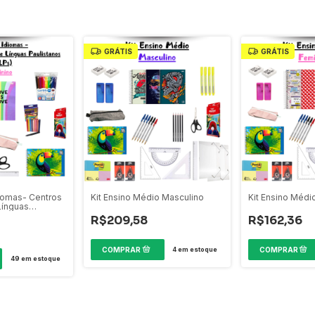
GRÁTIS
GRÁTIS
diomas- Centros
Kit Ensino Médio Masculino
Kit Ensino Médi
Línguas
LPs)
R$209,58
R$162,36
4
em estoque
49
em estoque