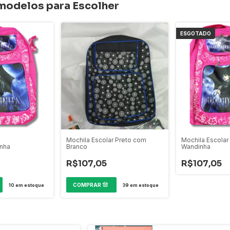
 modelos para Escolher
ESGOTADO
Mochila Escolar Preto com
Mochila Escolar
inha
Branco
Wandinha
R$107,05
R$107,05
10
em estoque
39
em estoque