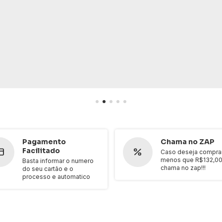
Pagamento
Chama no ZAP
Facilitado
Caso deseja compra
menos que R$132,00
Basta informar o numero
chama no zap!!!
do seu cartão e o
processo e automatico