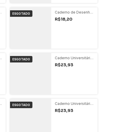
o
Caderno de Desenho
ESGOTADO
- Conto de Fadas
R$18,20
Verde Agua
o
Caderno Universitário
ESGOTADO
80 Folhas Espiral -
R$23,93
Stone Azul
o
Caderno Universitário
ESGOTADO
80 Folhas Espiral -
R$23,93
Fast Race Original