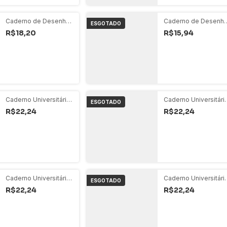
Caderno de Desenho
Caderno de Desenh
ESGOTADO
- Fast Race Carros
96 Folhas - Conto de
R$18,20
R$15,94
Clássicos
Fadas Azul
Caderno Universitário
Caderno Universitári
ESGOTADO
80 Folhas Espiral -
80 Folhas Espiral -
R$22,24
R$22,24
Stone Vermelho
Stone Verde
Caderno Universitário
Caderno Universitári
ESGOTADO
80 Folhas Espiral -
80 Folhas Espiral -
R$22,24
R$22,24
Stone Amarelo
Nina Azul