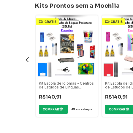
Kits Prontos sem a Mochila
GRÁTIS
GRÁTIS
ntil ( Bercario l
Kit Escola de Idiomas - Centros
Kit Escola de I
minino
de Estudos de Línguas
de Estudos de 
Paulistanos (CELPs)
Paulistanos (CE
R$140,91
R$140,91
49
em estoque