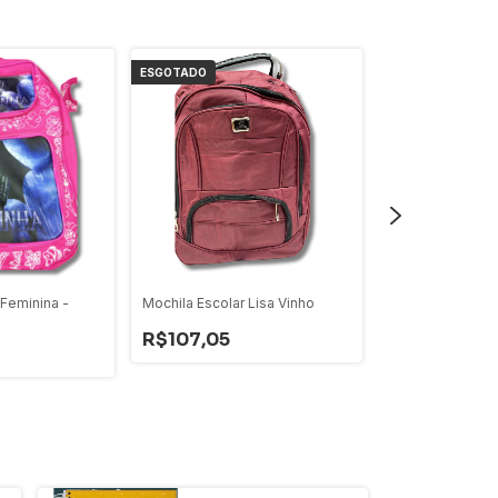
ESGOTADO
ESGOTADO
 Feminina -
Mochila Escolar Lisa Vinho
Mochila Escolar 
R$107,05
R$107,05